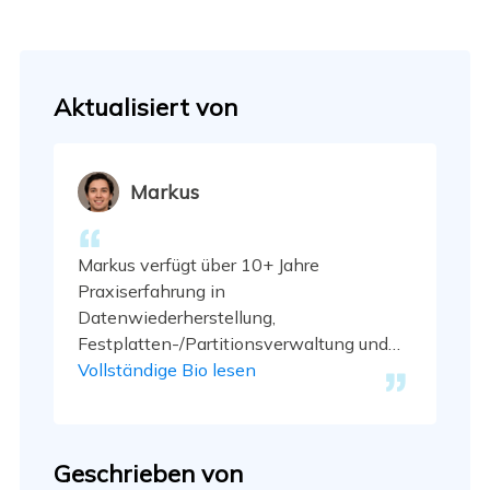
Aktualisiert von
Markus
Markus verfügt über 10+ Jahre
Praxiserfahrung in
Datenwiederherstellung,
Festplatten-/Partitionsverwaltung und
Multimedia-Technologien. Er beherrscht
Vollständige Bio lesen
die Kunst, komplexe Probleme zu
vereinfachen und effiziente
Lösungsanleitungen zu erstellen. Privat
Geschrieben von
liebt er Filme, Reisen und kulinarische