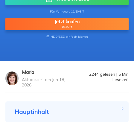
Für Windows 11/10/8/7
Jetzt kaufen
19,90 €
HDD/SSD einfach klonen

Maria
2244
gelesen
|
6
Min
Aktualisiert am Jun 18,
Lesezeit
2026
Hauptinhalt