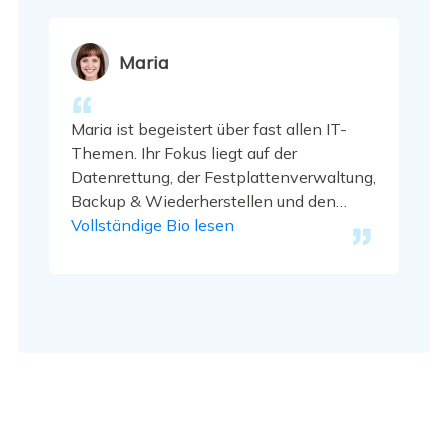
Genüsse. …
Maria
Maria ist begeistert über fast allen IT-
Themen. Ihr Fokus liegt auf der
Datenrettung, der Festplattenverwaltung,
Backup & Wiederherstellen und den
Multimedien. Diese Artikel umfassen die
Vollständige Bio lesen
professionellen Testberichte und
Lösungen. …