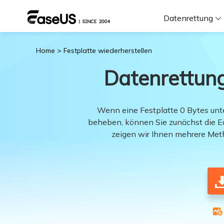
Datenrettung
Home
>
Festplatte wiederherstellen
F
Datenrettung:
D
Wenn eine Festplatte 0 Bytes unt
beheben, können Sie zunächst die E
i
zeigen wir Ihnen mehrere Meth
W
