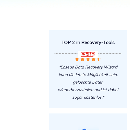
Freunde werben
Video Downloader
Einladen & Belohnung s
Video/Audio online herunterladen
r
ws-Bereitstellung
VideoKit
All-in-One Video-Toolkit
TOP 2 in Recovery-Tools
Audio Tools
up White Label Service

EaseUS VoiceWave





Stimme in Echtzeit ändern
"Easeus Data Recovery Wizard
kann die letzte Möglichkeit sein,
Ringtone Editor
Klingeltöne für iPhone erstellen
gelöschte Daten
wiederherzustellen und ist dabei
Vocal Remover (Online)
sogar kostenlos."
Gesang kostenlos online entfernen