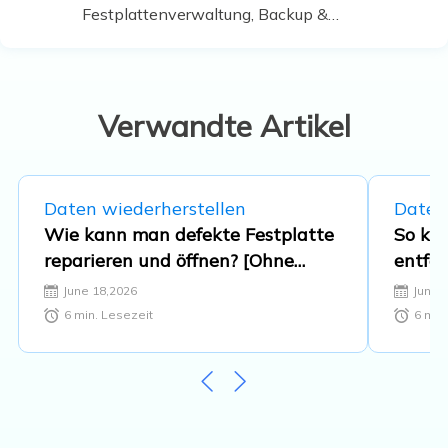
Festplattenverwaltung, Backup &
Wiederherstellen und den
Multimedien. Diese Artikel umfassen
die professionellen Testberichte und
Lösungen. …
Verwandte Artikel
Daten wiederherstellen
Daten
Wie kann man defekte Festplatte
So kö
reparieren und öffnen? [Ohne
entfe
Formatierung]
June 18,2026
June 
6
min. Lesezeit
6
min.