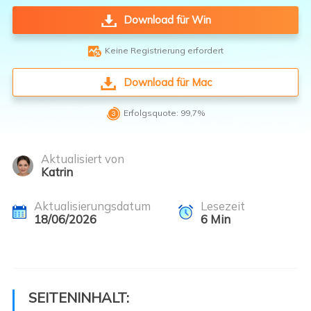
Download für Win

Keine Registrierung erfordert
Download für Mac

Erfolgsquote: 99,7%
Aktualisiert von
Katrin
Aktualisierungsdatum
Lesezeit
18/06/2026
6
Min
SEITENINHALT: