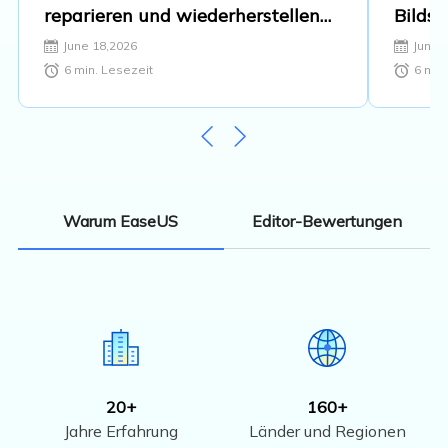
reparieren und wiederherstellen
Bilds
[2026 Anleitung]
June 18,2026
June 
6
min. Lesezeit
6
min.
Editor-Bewertungen
Warum EaseUS
20+
160+
Jahre Erfahrung
Länder und Regionen