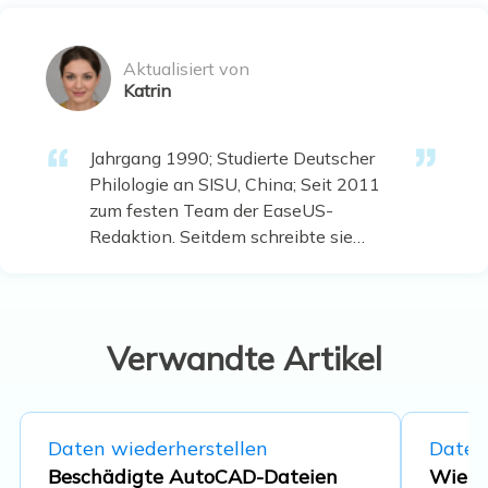
Aktualisiert von
Katrin
Jahrgang 1990; Studierte Deutscher
Philologie an SISU, China; Seit 2011
zum festen Team der EaseUS-
Redaktion. Seitdem schreibte sie
Ratgeber und Tipps. Zudem berichtete
sie über Neues und Aufregendes aus
der digitalen Technikwelt. …
Verwandte Artikel
Daten wiederherstellen
Daten
Beschädigte AutoCAD-Dateien
Wie k