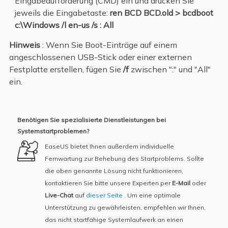
Eingabeaufforderung (CMD) ein und drücken Sie
jeweils die Eingabetaste:
ren BCD BCD.old > bcdboot
c:\Windows /l en-us /s : All
Hinweis
: Wenn Sie Boot-Einträge auf einem
angeschlossenen USB-Stick oder einer externen
Festplatte erstellen, fügen Sie
/f
zwischen ":" und "All"
ein.
Benötigen Sie spezialisierte Dienstleistungen bei
Systemstartproblemen?
EaseUS bietet Ihnen außerdem individuelle
Fernwartung zur Behebung des Startproblems. Sollte
die oben genannte Lösung nicht funktionieren,
kontaktieren Sie bitte unsere Experten per
E-Mail
oder
Live-Chat
auf
dieser Seite
. Um eine optimale
Unterstützung zu gewährleisten, empfehlen wir Ihnen,
das nicht startfähige Systemlaufwerk an einen