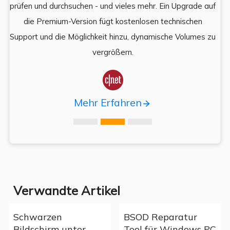
prüfen und durchsuchen - und vieles mehr. Ein Upgrade auf
k
es,
die Premium-Version fügt kostenlosen technischen
ä
,
Support und die Möglichkeit hinzu, dynamische Volumes zu
vergrößern.

Mehr Erfahren
Verwandte Artikel
Schwarzen
BSOD Reparatur
Bildschirm unter
Tool für Windows PC