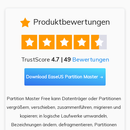
Produktbewertungen






TrustScore
4.7 | 49
Bewertungen
Download EaseUS Partition Master

Partition Master Free kann Datenträger oder Partitionen
Di
e
vergrößern, verschieben, zusammenführen, migrieren und
und
kopieren; in logische Laufwerke umwandeln,
ein
Bezeichnungen ändern, defragmentieren, Partitionen
Auf