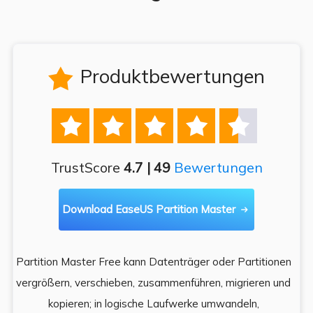
Produktbewertungen






TrustScore
4.7 | 49
Bewertungen
Download EaseUS Partition Master

Partition Master Free kann Datenträger oder Partitionen
Di
e
vergrößern, verschieben, zusammenführen, migrieren und
und
kopieren; in logische Laufwerke umwandeln,
ein