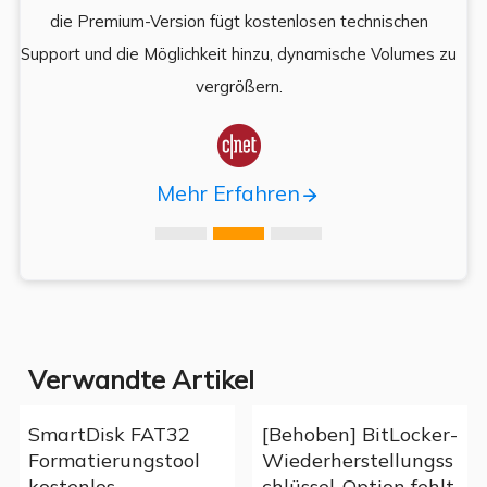
es,
die Premium-Version fügt kostenlosen technischen
ä
,
Support und die Möglichkeit hinzu, dynamische Volumes zu
vergrößern.

Mehr Erfahren
Verwandte Artikel
SmartDisk FAT32
[Behoben] BitLocker-
Formatierungstool
Wiederherstellungss
kostenlos
chlüssel-Option fehlt