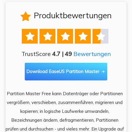
Produktbewertungen






TrustScore
4.7 | 49
Bewertungen
Download EaseUS Partition Master

Partition Master Free kann Datenträger oder Partitionen
Di
e
vergrößern, verschieben, zusammenführen, migrieren und
und
kopieren; in logische Laufwerke umwandeln,
ein
Bezeichnungen ändern, defragmentieren, Partitionen
Auf
prüfen und durchsuchen - und vieles mehr. Ein Upgrade auf
k