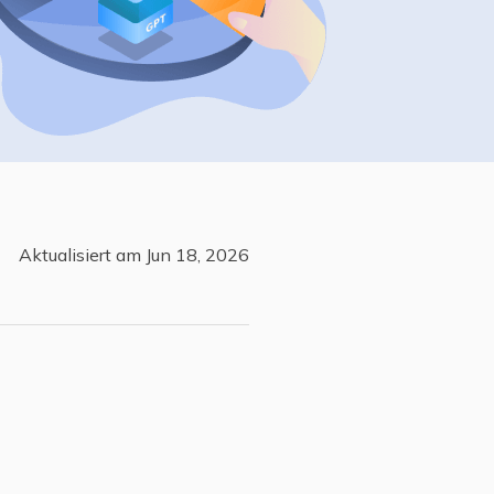
Freunde werben
Video Downloader
Einladen & Belohnung s
Video/Audio online herunterladen
r
ws-Bereitstellung
VideoKit
All-in-One Video-Toolkit
Audio Tools
up White Label Service
EaseUS VoiceWave
Stimme in Echtzeit ändern
Aktualisiert am Jun 18, 2026
Ringtone Editor
Klingeltöne für iPhone erstellen
Vocal Remover (Online)
Gesang kostenlos online entfernen