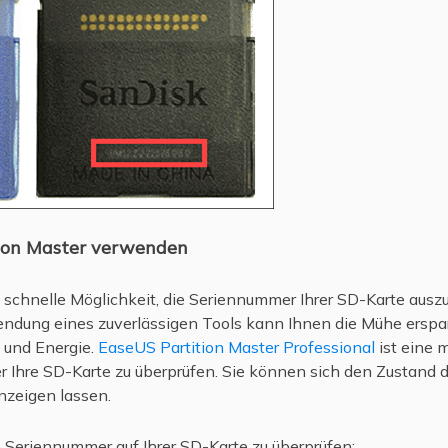
ion Master verwenden
 schnelle Möglichkeit, die Seriennummer Ihrer SD-Karte ausz
wendung eines zuverlässigen Tools kann Ihnen die Mühe ersp
t und Energie.
EaseUS Partition Master Professional
ist eine 
er Ihre SD-Karte zu überprüfen. Sie können sich den Zustand 
nzeigen lassen.
e Seriennummer auf Ihrer SD-Karte zu überprüfen: