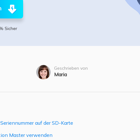
ere Wiederherstellungsprodukte
n
Data Recovery Services
Deploy Manage
Professionelle Datenrettungsdienste
Intelligente Windo
% Sicher
MSPs Service
Exchange Recovery
EDB-Datei wiederherstellen & reparieren
MSP Service
EaseUS Todo Back
Email Recovery
Outlook E-Mail wiederherstellen
Geschrieben von
Maria
MS SQL Recovery
MS SQL-Datenbank wiederherstellen
 Seriennummer auf der SD-Karte
tion Master verwenden