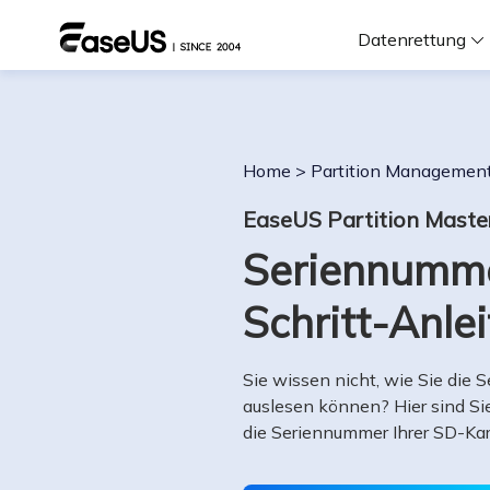
Datenrettung
F
Home
>
Partition Managemen
D
EaseUS Partition Maste
Seriennummer
i
Schritt-Anle
W
Sie wissen nicht, wie Sie die
auslesen können? Hier sind Sie 
die Seriennummer Ihrer SD-Kar