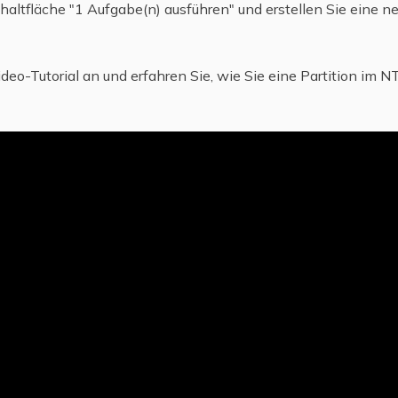
chaltfläche "1 Aufgabe(n) ausführen" und erstellen Sie eine ne
deo-Tutorial an und erfahren Sie, wie Sie eine Partition im N