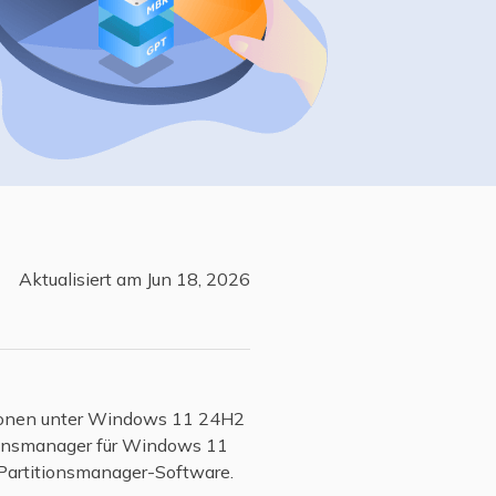
Freunde werben
Video Downloader
Einladen & Belohnung s
Video/Audio online herunterladen
r
ws-Bereitstellung
VideoKit
All-in-One Video-Toolkit
Audio Tools
up White Label Service
EaseUS VoiceWave
Stimme in Echtzeit ändern
Aktualisiert am Jun 18, 2026
Ringtone Editor
Klingeltöne für iPhone erstellen
Vocal Remover (Online)
Gesang kostenlos online entfernen
itionen unter Windows 11 24H2
tionsmanager für Windows 11
Partitionsmanager-Software.