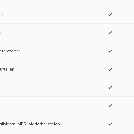
rn
✔️
en
✔️
Datenträger
✔️
fteilen
✔️
✔️
✔️
lisieren, MBR wiederherstellen
✔️