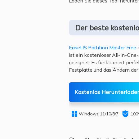
Laden Sie dieses Tool herunter
Der beste kostenl
EaseUS Partition Master Free
i
ist ein kostenloser All-in-One
geeignet. Es funktioniert per
Festplatte und das Ändern der
Kostenlos Herunterlade


Windows 11/10/8/7
100