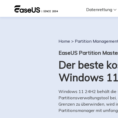
Datenrettung
F
Home
>
Partition Managemen
D
EaseUS Partition Maste
Der beste ko
i
Windows 11
W
Windows 11 24H2 behält die D
Partitionsverwaltungstool bei
Grenzen zu überwinden, wird 
Partitionsmanager mit umfangr