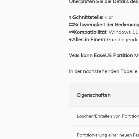
Überprüfen Sie die Details d
✨Schnittstelle:
Klar
🎞️Schwierigkeit der Bedienung
🗝️Kompatibilität:
Windows 11 
♥️Alles in Einem:
Grundlegende 
Was kann EaseUS Partition Ma
In der nachstehenden Tabelle
Eigenschaften
Löschen/Erstellen von Partit
Partitionierung einer neuen Fe