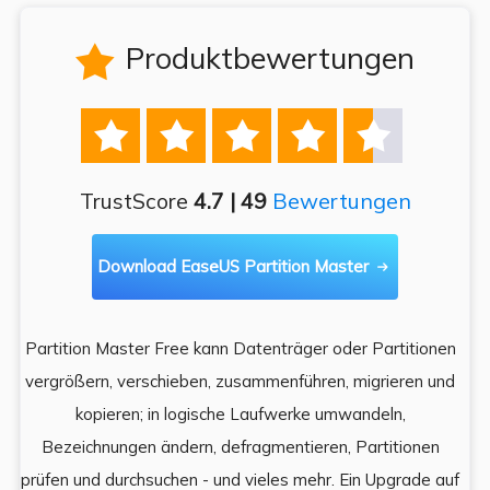
Produktbewertungen






TrustScore
4.7 | 49
Bewertungen
Download EaseUS Partition Master

Partition Master Free kann Datenträger oder Partitionen
Di
e
vergrößern, verschieben, zusammenführen, migrieren und
und
kopieren; in logische Laufwerke umwandeln,
ein
Bezeichnungen ändern, defragmentieren, Partitionen
Auf
prüfen und durchsuchen - und vieles mehr. Ein Upgrade auf
k