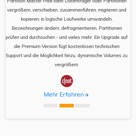
Partition Master Free kann Datenträger oder Partitionen
Di
e
vergrößern, verschieben, zusammenführen, migrieren und
und
kopieren; in logische Laufwerke umwandeln,
ein
Bezeichnungen ändern, defragmentieren, Partitionen
Auf
prüfen und durchsuchen - und vieles mehr. Ein Upgrade auf
k
es,
die Premium-Version fügt kostenlosen technischen
ä
,
Support und die Möglichkeit hinzu, dynamische Volumes zu
vergrößern.

Mehr Erfahren