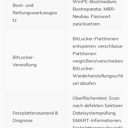
WinPE-Bootmedium,
Boot- und
Bootreparatur, MBR-
Rettungswerkzeugsa
Neubau, Passwort
tz
zurücksetzen
BitLocker-Partitionen
entsperren, verschlüsselte
Partitionen
BitLocker-
vergrößern/verschieben,
Verwaltung
BitLocker-
Wiederherstellungsschlüs
sel abrufen
Oberflächentest, Scan
nach defekten Sektoren,
Festplattenzustand &
Dateisystemprüfung,
Diagnose
SMART-Informationen,
Festplattengeschwindigk