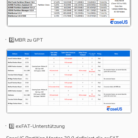
2️⃣MBR zu GPT
3️⃣ exFAT-Unterstützung