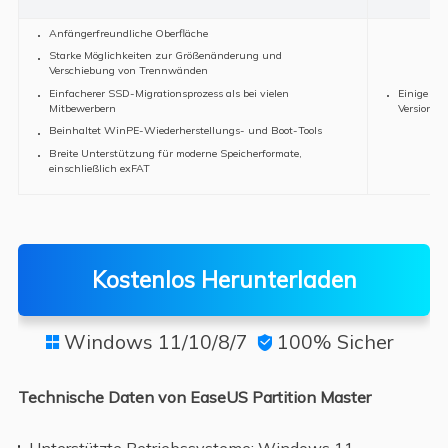
Anfängerfreundliche Oberfläche
Starke Möglichkeiten zur Größenänderung und
Verschiebung von Trennwänden
Einfacherer SSD-Migrationsprozess als bei vielen
Einige erw
Mitbewerbern
Versionen
Beinhaltet WinPE-Wiederherstellungs- und Boot-Tools
Breite Unterstützung für moderne Speicherformate,
einschließlich exFAT
Kostenlos Herunterladen
Windows 11/10/8/7
100% Sicher


Technische Daten von EaseUS Partition Master
Unterstützte Betriebssysteme: Windows 11,