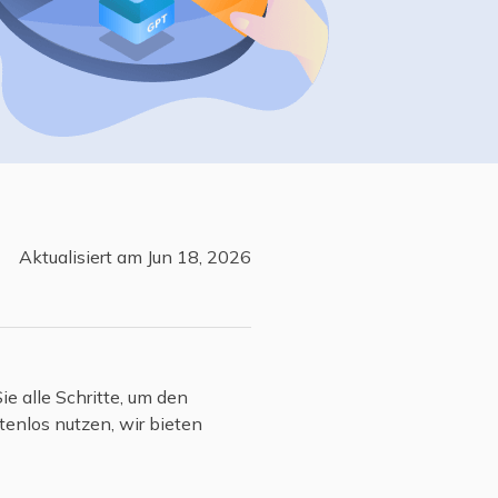
Freunde werben
Video Downloader
Einladen & Belohnung s
Video/Audio online herunterladen
r
ws-Bereitstellung
VideoKit
All-in-One Video-Toolkit
Audio Tools
up White Label Service
EaseUS VoiceWave
Stimme in Echtzeit ändern
Aktualisiert am Jun 18, 2026
Ringtone Editor
Klingeltöne für iPhone erstellen
Vocal Remover (Online)
Gesang kostenlos online entfernen
ie alle Schritte, um den
tenlos nutzen, wir bieten