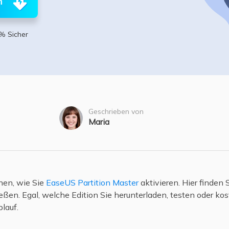
n
ere Wiederherstellungsprodukte
Data Recovery Services
Deploy Manage
Professionelle Datenrettungsdienste
Intelligente Windo
% Sicher
MSPs Service
Exchange Recovery
EDB-Datei wiederherstellen & reparieren
MSP Service
EaseUS Todo Back
Email Recovery
Outlook E-Mail wiederherstellen
Geschrieben von
Maria
MS SQL Recovery
MS SQL-Datenbank wiederherstellen
hnen, wie Sie
EaseUS Partition Master
aktivieren. Hier finden S
ßen. Egal, welche Edition Sie herunterladen, testen oder kos
lauf.