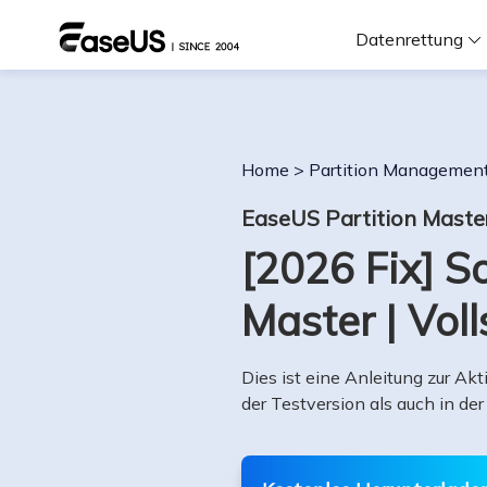
Datenrettung
F
Home
>
Partition Managemen
D
EaseUS Partition Maste
[2026 Fix] S
i
Master | Vol
W
Dies ist eine Anleitung zur Ak
der Testversion als auch in de