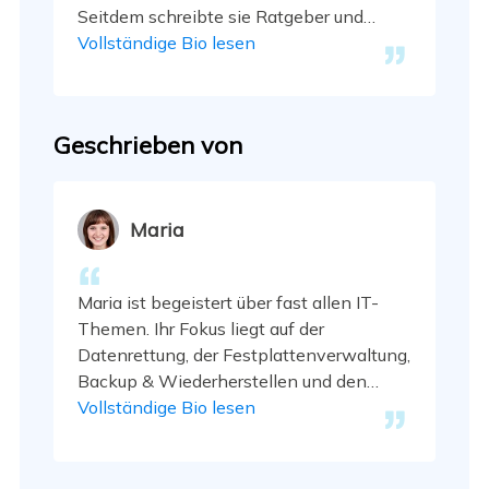
Seitdem schreibte sie Ratgeber und
Tipps. Zudem berichtete sie über Neues
Vollständige Bio lesen
und Aufregendes aus der digitalen
Technikwelt. …
Geschrieben von
Maria
Maria ist begeistert über fast allen IT-
Themen. Ihr Fokus liegt auf der
Datenrettung, der Festplattenverwaltung,
Backup & Wiederherstellen und den
Multimedien. Diese Artikel umfassen die
Vollständige Bio lesen
professionellen Testberichte und
Lösungen. …