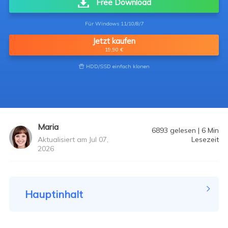
Free Download
Für Windows 11/10/8/7
Jetzt kaufen
19,90 €
HDD/SSD einfach klonen

Maria
6893
gelesen
|
6
Min
Aktualisiert am Jul 07,
Lesezeit
2026
Hauptinhalt