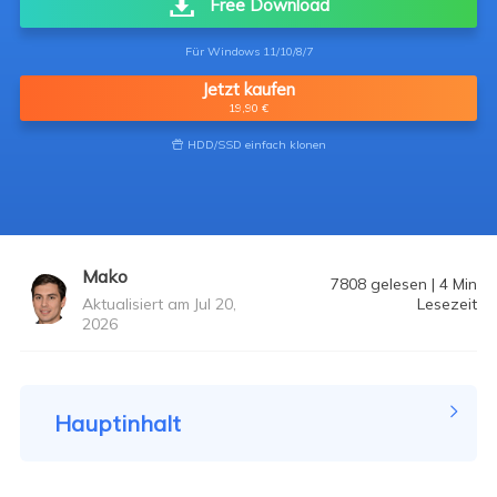
Free Download
Für Windows 11/10/8/7
Jetzt kaufen
19,90 €
HDD/SSD einfach klonen

Mako
7808
gelesen
|
4
Min
Aktualisiert am Jul 20,
Lesezeit
2026
Hauptinhalt