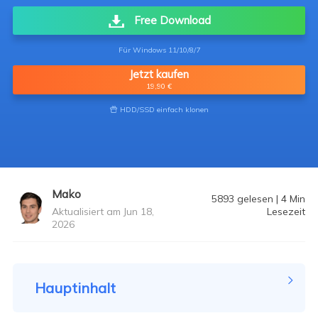
Free Download
Für Windows 11/10/8/7
Jetzt kaufen
19,90 €
HDD/SSD einfach klonen

Mako
5893
gelesen
|
4
Min
Aktualisiert am Jun 18,
Lesezeit
2026
Hauptinhalt