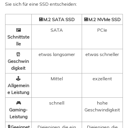
Sie sich für eine SSD entscheiden:
💾M.2 SATA SSD
💾M.2 NVMe SSD
🖼️
SATA
PCIe
Schnittste
lle
⏰
etwas langsamer
etwas schneller
Geschwin
digkeit
🕹️
Mittel
exzellent
Allgemein
e Leistung
🎮
schnell
hohe
Gaming-
Geschwindigkeit
Leistung
🎗️Geeignet
Diejenigen, die ein
Diejenigen, die