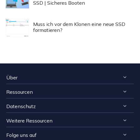
SSD | Sicheres Booten
Muss ich vor dem Klonen eine neue SSD
formatieren?
Über
Ressourcen
Impressum
Datenschutz
Reviews & Awards
Tipps zur Windows Datenrettung
Kontakt EaseUS
Weitere Ressourcen
Tipps zur Mac Datenrettung
Deinstallieren
Resellers
Speichermedien wiederherstellen Tipps
Folge uns auf
Erstattungsrichtlinie
Computer Lösungen