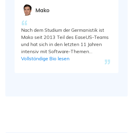
Mako
Nach dem Studium der Germanistik ist
Mako seit 2013 Teil des EaseUS-Teams
und hat sich in den letzten 11 Jahren
intensiv mit Software-Themen
beschäftigt. Der Schwerpunkt liegt auf
Vollständige Bio lesen
Datenrettung, Datenmanagement,
Datenträger-Verwaltung und Multimedia-
Software. …