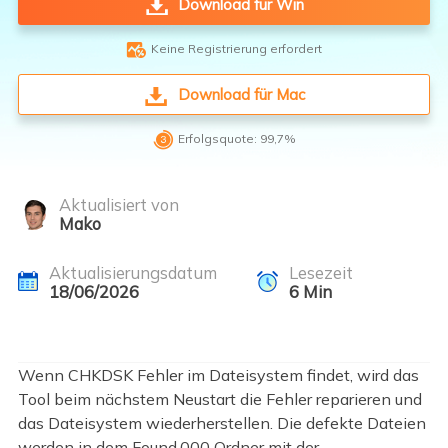
Download für Win

Keine Registrierung erfordert
Download für Mac

Erfolgsquote: 99,7%
Aktualisiert von
Mako
Aktualisierungsdatum
Lesezeit
18/06/2026
6
Min
Wenn CHKDSK Fehler im Dateisystem findet, wird das
Tool beim nächstem Neustart die Fehler reparieren und
das Dateisystem wiederherstellen. Die defekte Dateien
werden in dem Found.000 Ordner mit der