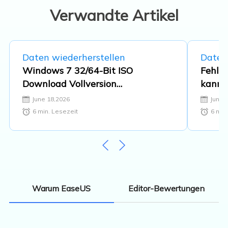
Multimedia-Software. …
Verwandte Artikel
Daten wiederherstellen
Daten
Windows 7 32/64-Bit ISO
Fehler
Download Vollversion
kann 
[Ultimate/Professional Edition]
June 18,2026
June 
6
min. Lesezeit
6
min.
Editor-Bewertungen
Warum EaseUS