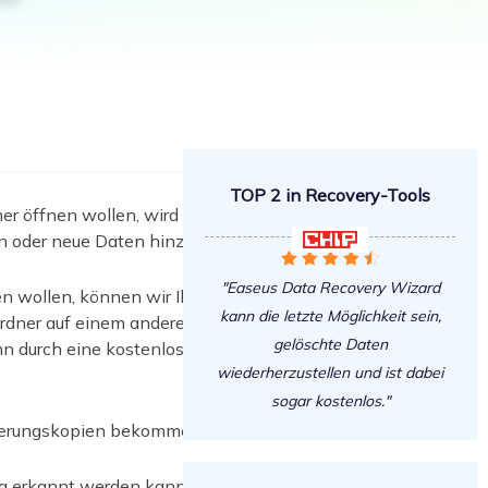
Freunde werben
Video Downloader
Einladen & Belohnung s
Video/Audio online herunterladen
r
ws-Bereitstellung
VideoKit
All-in-One Video-Toolkit
Audio Tools
up White Label Service
TOP 2 in Recovery-Tools
EaseUS VoiceWave
 öffnen wollen, wird der Zugriff
Stimme in Echtzeit ändern
en oder neue Daten hinzufügen.






Ringtone Editor
"Easeus Data Recovery Wizard
 wollen, können wir Ihnen drei
Klingeltöne für iPhone erstellen
kann die letzte Möglichkeit sein,
Ordner auf einem anderen
gelöschte Daten
nn durch eine kostenlose
Vocal Remover (Online)
wiederherzustellen und ist dabei
Gesang kostenlos online entfernen
sogar kostenlos."
icherungskopien bekommen.
ung erkannt werden kann. Wenn es