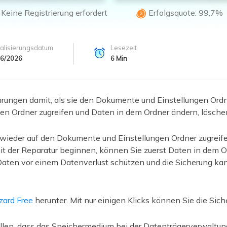
ere Wiederherstellungsprodukte
Keine Registrierung erfordert
Erfolgsquote: 99,7%

Data Recovery Services
Deploy Manage
Professionelle Datenrettungsdienste
Intelligente Windo
alisierungsdatum
Lesezeit
MSPs Service
Exchange Recovery
06/2026
6
Min
EDB-Datei wiederherstellen & reparieren
MSP Service
EaseUS Todo Back
Email Recovery
ungen damit, als sie den Dokumente und Einstellungen Ordner
Outlook E-Mail wiederherstellen
den Ordner zugreifen und Daten in dem Ordner ändern, lösch
MS SQL Recovery
MS SQL-Datenbank wiederherstellen
eder auf den Dokumente und Einstellungen Ordner zugreifen
it der Reparatur beginnen, können Sie zuerst Daten in dem 
Daten vor einem Datenverlust schützen und die Sicherung ka
ard Free
herunter. Mit nur einigen Klicks können Sie die S
ellen, dass das Speichermedium bei der Datenträgerverwalt