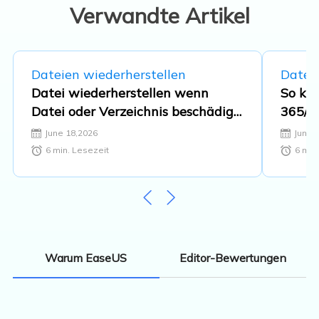
Verwandte Artikel
Dateien wiederherstellen
Datei
Datei wiederherstellen wenn
So kön
Datei oder Verzeichnis beschädigt
365/2
und nicht lesbar ist
aktivi
June 18,2026
June 
6
min. Lesezeit
6
min.
Editor-Bewertungen
Warum EaseUS