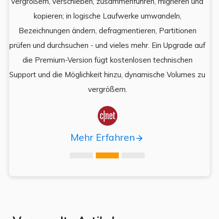
e
vergrößern, verschieben, zusammenführen, migrieren und
und
kopieren; in logische Laufwerke umwandeln,
ein
Bezeichnungen ändern, defragmentieren, Partitionen
Auf
prüfen und durchsuchen - und vieles mehr. Ein Upgrade auf
k
es,
die Premium-Version fügt kostenlosen technischen
ä
,
Support und die Möglichkeit hinzu, dynamische Volumes zu
vergrößern.

Mehr Erfahren