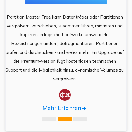
Partition Master Free kann Datenträger oder Partitionen
Di
e
vergrößern, verschieben, zusammenführen, migrieren und
und
kopieren; in logische Laufwerke umwandeln,
ein
Bezeichnungen ändern, defragmentieren, Partitionen
Auf
prüfen und durchsuchen - und vieles mehr. Ein Upgrade auf
k
es,
die Premium-Version fügt kostenlosen technischen
ä
,
Support und die Möglichkeit hinzu, dynamische Volumes zu
vergrößern.

Mehr Erfahren