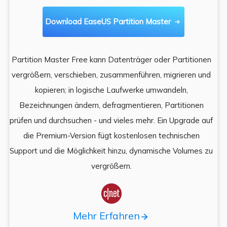
Download EaseUS Partition Master

Partition Master Free kann Datenträger oder Partitionen
Di
e
vergrößern, verschieben, zusammenführen, migrieren und
und
kopieren; in logische Laufwerke umwandeln,
ein
Bezeichnungen ändern, defragmentieren, Partitionen
Auf
prüfen und durchsuchen - und vieles mehr. Ein Upgrade auf
k
es,
die Premium-Version fügt kostenlosen technischen
ä
,
Support und die Möglichkeit hinzu, dynamische Volumes zu
vergrößern.

Mehr Erfahren