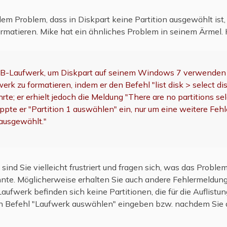
dem Problem, dass in Diskpart keine Partition ausgewählt ist,
atieren. Mike hat ein ähnliches Problem in seinem Ärmel. Hi
SB-Laufwerk, um Diskpart auf seinem Windows 7 verwenden 
erk zu formatieren, indem er den Befehl "list disk > select dis
hrte; er erhielt jedoch die Meldung "There are no partitions se
ippte er "Partition 1 auswählen" ein, nur um eine weitere Feh
 ausgewählt."
ind Sie vielleicht frustriert und fragen sich, was das Probl
te. Möglicherweise erhalten Sie auch andere Fehlermeldung
ufwerk befinden sich keine Partitionen, die für die Auflistun
 Befehl "Laufwerk auswählen" eingeben bzw. nachdem Sie den