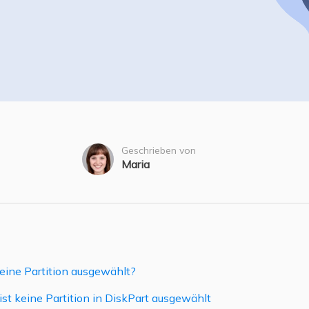
ere Wiederherstellungsprodukte
Data Recovery Services
Deploy Manage
Professionelle Datenrettungsdienste
Intelligente Windo
MSPs Service
Exchange Recovery
EDB-Datei wiederherstellen & reparieren
MSP Service
EaseUS Todo Back
Email Recovery
Outlook E-Mail wiederherstellen
Geschrieben von
Maria
MS SQL Recovery
MS SQL-Datenbank wiederherstellen
eine Partition ausgewählt?
st keine Partition in DiskPart ausgewählt