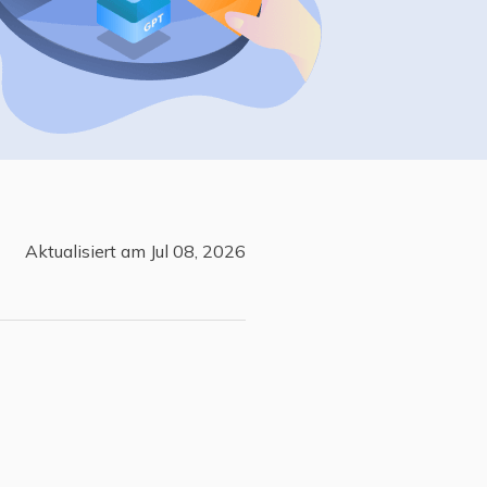
Freunde werben
Video Downloader
Einladen & Belohnung s
Video/Audio online herunterladen
r
ws-Bereitstellung
VideoKit
All-in-One Video-Toolkit
Audio Tools
up White Label Service
EaseUS VoiceWave
Stimme in Echtzeit ändern
Aktualisiert am Jul 08, 2026
Ringtone Editor
Klingeltöne für iPhone erstellen
Vocal Remover (Online)
Gesang kostenlos online entfernen