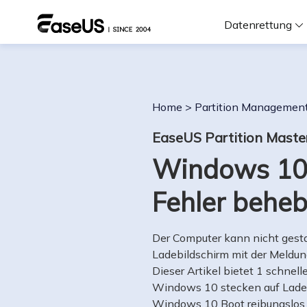
Datenrettung
F
Home
>
Partition Managemen
D
EaseUS Partition Maste
Windows 10 
i
Fehler behe
W
Der Computer kann nicht gest
Ladebildschirm mit der Meldu
Dieser Artikel bietet 1 schnel
Windows 10 stecken auf Ladeb
Windows 10 Boot reibungslos