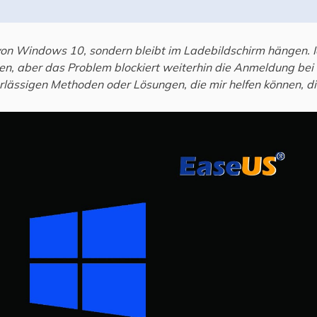
von Windows 10, sondern bleibt im Ladebildschirm hängen. 
n, aber das Problem blockiert weiterhin die Anmeldung be
rlässigen Methoden oder Lösungen, die mir helfen können, 