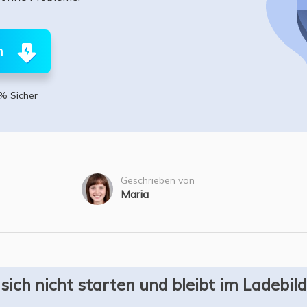
ere Wiederherstellungsprodukte
Data Recovery Services
Deploy Manage
Professionelle Datenrettungsdienste
Intelligente Windo
n
MSPs Service
Exchange Recovery
EDB-Datei wiederherstellen & reparieren
% Sicher
MSP Service
EaseUS Todo Back
Email Recovery
Outlook E-Mail wiederherstellen
MS SQL Recovery
Geschrieben von
MS SQL-Datenbank wiederherstellen
Maria
sich nicht starten und bleibt im Ladebil