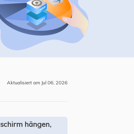
Freunde werben
Video Downloader
Einladen & Belohnung s
Video/Audio online herunterladen
r
ws-Bereitstellung
VideoKit
All-in-One Video-Toolkit
Audio Tools
up White Label Service
EaseUS VoiceWave
Stimme in Echtzeit ändern
Ringtone Editor
Aktualisiert am Jul 06, 2026
Klingeltöne für iPhone erstellen
Vocal Remover (Online)
Gesang kostenlos online entfernen
dschirm hängen,