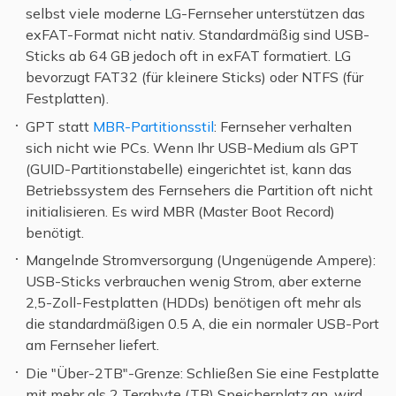
selbst viele moderne LG-Fernseher unterstützen das
exFAT-Format nicht nativ. Standardmäßig sind USB-
Sticks ab 64 GB jedoch oft in exFAT formatiert. LG
bevorzugt FAT32 (für kleinere Sticks) oder NTFS (für
Festplatten).
GPT statt
MBR-Partitionsstil
: Fernseher verhalten
sich nicht wie PCs. Wenn Ihr USB-Medium als GPT
(GUID-Partitionstabelle) eingerichtet ist, kann das
Betriebssystem des Fernsehers die Partition oft nicht
initialisieren. Es wird MBR (Master Boot Record)
benötigt.
Mangelnde Stromversorgung (Ungenügende Ampere):
USB-Sticks verbrauchen wenig Strom, aber externe
2,5-Zoll-Festplatten (HDDs) benötigen oft mehr als
die standardmäßigen 0.5 A, die ein normaler USB-Port
am Fernseher liefert.
Die "Über-2TB"-Grenze: Schließen Sie eine Festplatte
mit mehr als 2 Terabyte (TB) Speicherplatz an, wird