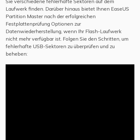
Sie verschiedene fehlerhafte Sektoren auf dem
Laufwerk finden. Darüber hinaus bietet Ihnen EaseUS
Partition Master nach der erfolgreichen
Festplattenprüfung Optionen zur
Datenwiederherstellung, wenn Ihr Flash-Laufwerk
nicht mehr verfügbar ist. Folgen Sie den Schritten, um
fehlerhafte USB-Sektoren zu überprüfen und zu
beheben: