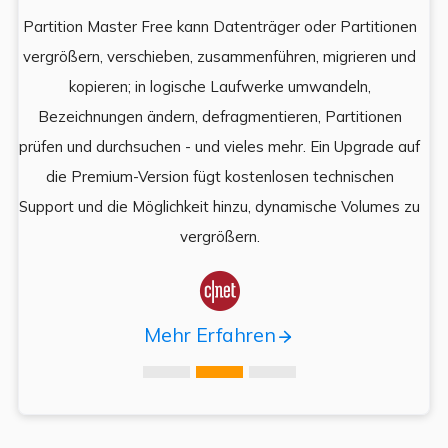
Partition Master Free kann Datenträger oder Partitionen
Di
e
vergrößern, verschieben, zusammenführen, migrieren und
und
kopieren; in logische Laufwerke umwandeln,
ein
Bezeichnungen ändern, defragmentieren, Partitionen
Auf
prüfen und durchsuchen - und vieles mehr. Ein Upgrade auf
k
es,
die Premium-Version fügt kostenlosen technischen
ä
,
Support und die Möglichkeit hinzu, dynamische Volumes zu
vergrößern.

Mehr Erfahren