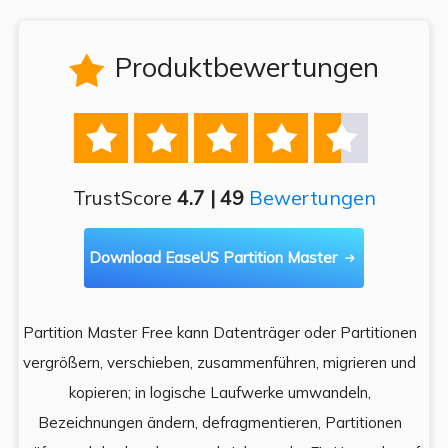
Produktbewertungen






TrustScore
4.7 | 49
Bewertungen
Download EaseUS Partition Master

Partition Master Free kann Datenträger oder Partitionen
Di
e
vergrößern, verschieben, zusammenführen, migrieren und
und
kopieren; in logische Laufwerke umwandeln,
ein
Bezeichnungen ändern, defragmentieren, Partitionen
Auf