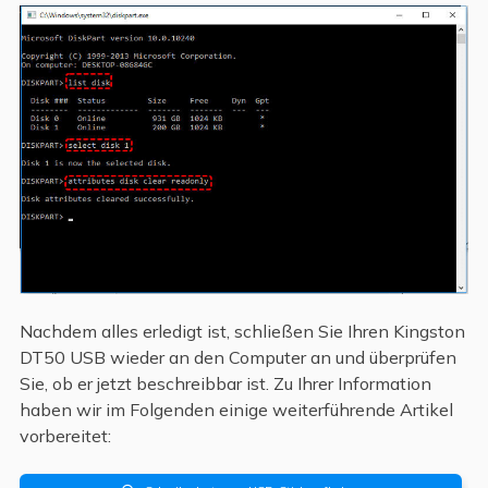
Nachdem alles erledigt ist, schließen Sie Ihren Kingston
DT50 USB wieder an den Computer an und überprüfen
Sie, ob er jetzt beschreibbar ist. Zu Ihrer Information
haben wir im Folgenden einige weiterführende Artikel
vorbereitet: