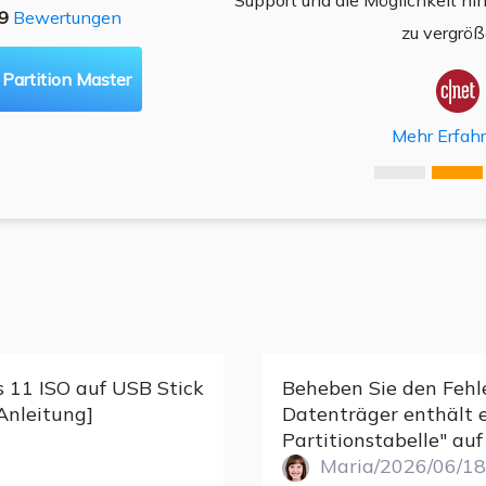
n Ihres Computers machen,
Support und die Möglichkeit h
49
Bewertungen
ken lässt.
zu vergröß
artition Master


ahren
Mehr Erfah

11 ISO auf USB Stick
Beheben Sie den Fehl
Anleitung]
Datenträger enthält 
Partitionstabelle" auf
Maria/2026/06/18