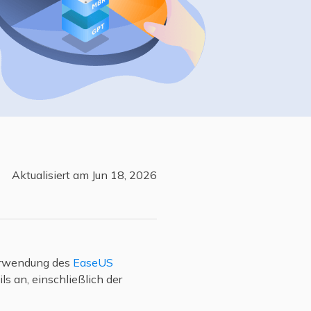
Freunde werben
Video Downloader
Einladen & Belohnung s
Video/Audio online herunterladen
r
ws-Bereitstellung
VideoKit
All-in-One Video-Toolkit
Audio Tools
up White Label Service
EaseUS VoiceWave
Stimme in Echtzeit ändern
Aktualisiert am Jun 18, 2026
Ringtone Editor
Klingeltöne für iPhone erstellen
Vocal Remover (Online)
Gesang kostenlos online entfernen
Verwendung des
EaseUS
s an, einschließlich der