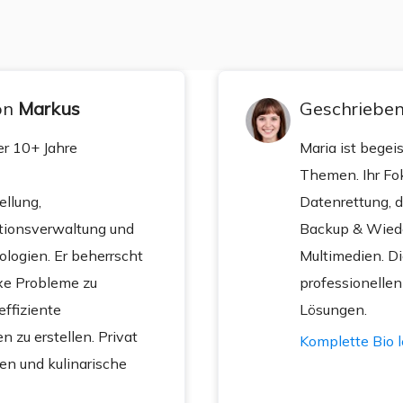
von
Markus
Geschriebe
er 10+ Jahre
Maria ist begeis
Themen. Ihr Fok
llung,
Datenrettung, d
itionsverwaltung und
Backup & Wiede
logien. Er beherrscht
Multimedien. Di
xe Probleme zu
professionellen
effiziente
Lösungen.
 zu erstellen. Privat
Komplette Bio 
sen und kulinarische