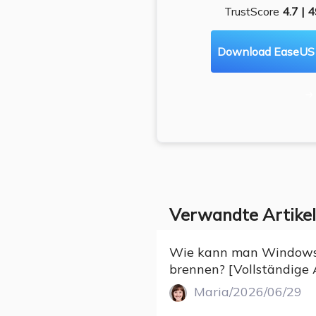
e man von einem Klon-Tool
was Sie mit den Partitione
TrustScore
4.7 | 
artet.
einfach wir
Download EaseUS P

rfahren
Mehr Erf
Verwandte Artikel
Wie kann man Windows 
brennen? [Vollständige 
Maria/2026/06/29