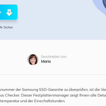
ere Wiederherstellungsprodukte
Data Recovery Services
Deploy Manage
n
Professionelle Datenrettungsdienste
Intelligente Windo
MSPs Service
Exchange Recovery
% Sicher
EDB-Datei wiederherstellen & reparieren
MSP Service
EaseUS Todo Back
Email Recovery
Outlook E-Mail wiederherstellen
Geschrieben von
MS SQL Recovery
Maria
MS SQL-Datenbank wiederherstellen
ennummer der Samsung SSD-Garantie zu überprüfen, ist die 
us Checker. Dieser Festplattenmanager zeigt Ihnen alle Detail
temperatur und der Einschaltstunden.