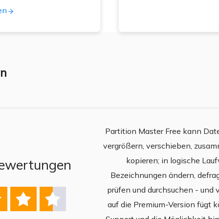
en
en
ungen, die Sie mit EaseUS
Partition Master Free kann Date
hmen, nicht sofort auf die
vergrößern, verschieben, zusam
rden. So lässt sich viel
kopieren; in logische La
ewertungen
as nach allen Änderungen
Bezeichnungen ändern, defrag
 auch, dass das gesamte
prüfen und durchsuchen - und 



artition Master Free alles,
auf die Premium-Version fügt 