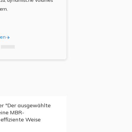
inzu, dynamische Volumes
anderen Werkzeugen, die man 
ern.
erwartet.
ren
Mehr Erfahre
er "Der ausgewählte
eine MBR-
 effiziente Weise