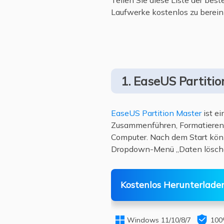
Teilen Sie diese Liste der bes
Laufwerke kostenlos zu berein
1. EaseUS Partiti
EaseUS Partition Master
ist e
Zusammenführen, Formatieren,
Computer. Nach dem Start könn
Dropdown-Menü „Daten lösch
Kostenlos Herunterlade


Windows 11/10/8/7
100