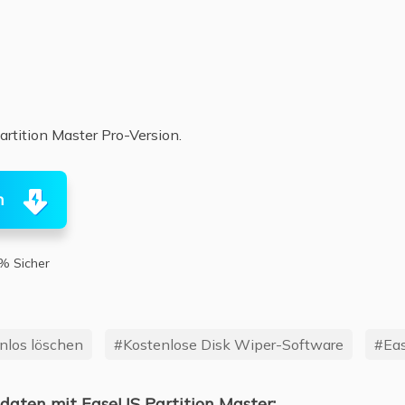
artition Master Pro-Version.
n
% Sicher
nlos löschen
#Kostenlose Disk Wiper-Software
#Ea
ndaten mit EaseUS Partition Master: