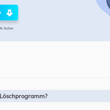
ere Wiederherstellungsprodukte
Data Recovery Services
Deploy Manage
n
Professionelle Datenrettungsdienste
Intelligente Windo
MSPs Service
Exchange Recovery
% Sicher
EDB-Datei wiederherstellen & reparieren
MSP Service
EaseUS Todo Back
Email Recovery
Outlook E-Mail wiederherstellen
MS SQL Recovery
MS SQL-Datenbank wiederherstellen
 Löschprogramm?