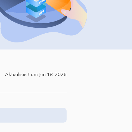
Freunde werben
Video Downloader
Einladen & Belohnung s
Video/Audio online herunterladen
r
ws-Bereitstellung
VideoKit
All-in-One Video-Toolkit
Audio Tools
up White Label Service
EaseUS VoiceWave
Stimme in Echtzeit ändern
Aktualisiert am Jun 18, 2026
Ringtone Editor
Klingeltöne für iPhone erstellen
Vocal Remover (Online)
Gesang kostenlos online entfernen