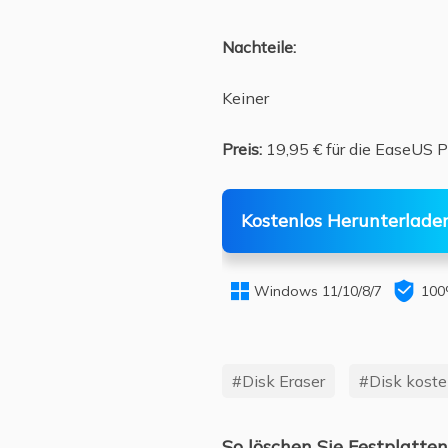
Nachteile:
Keiner
Preis:
19,95 € für die EaseUS P
Kostenlos Herunterlade


Windows 11/10/8/7
100
#Disk Eraser
#Disk koste
So löschen Sie Festplatte