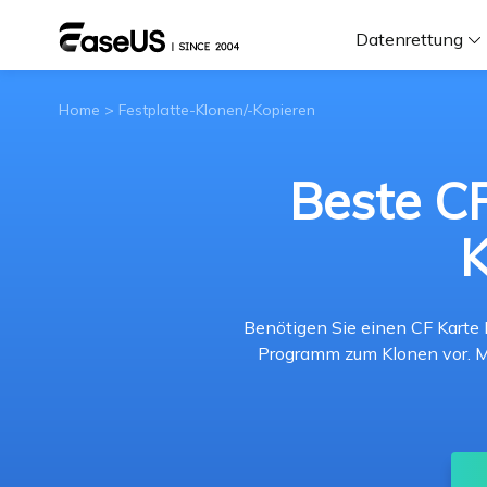
Datenrettung
Home
>
Festplatte-Klonen/-Kopieren
F
D
Beste CF
K
i
W
Benötigen Sie einen CF Karte K
Programm zum Klonen vor. Mi