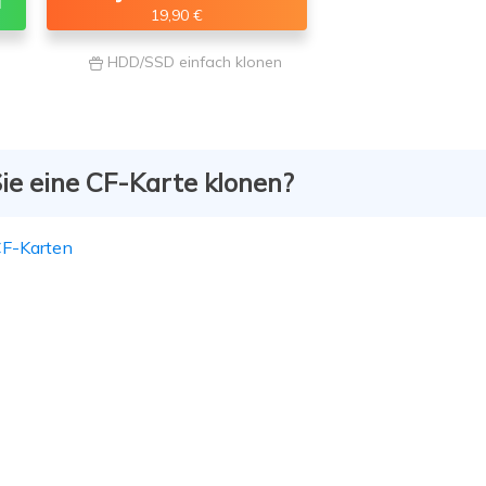
d
19,90 €
HDD/SSD einfach klonen

ie eine CF-Karte klonen?
CF-Karten