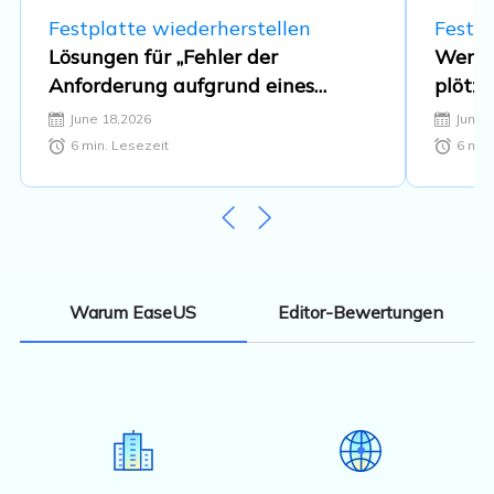
Festplatte wiederherstellen
Festpl
Lösungen für „Fehler der
Wenn 
Anforderung aufgrund eines
plötzl
schwerwiegenden
kann 
June 18,2026
June 
Hardwarefehlers“
wieder
6
min. Lesezeit
6
min.
Editor-Bewertungen
Warum EaseUS