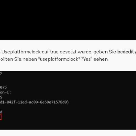
 Useplatformclock auf true gesetzt wurde, geben Sie
bcdedit
 sollten Sie neben "useplatformclock" "Yes" sehen.