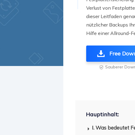
Weit
Verlust von Festplat
dieser Leitfaden genau
nützlicher Backups Ih
Hilfe einer Allround-
Free Dow
Sauberer Dow

Hauptinhalt:
Ⅰ. Was bedeutet F