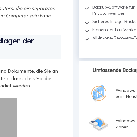
Backup-Software für
puters, die ein separates
Privatanwender
em Computer sein kann.
Sicheres Image-Backu
Klonen der Laufwerke
All-in-one-Recovery-To
dlagen der
Umfassende Backu
 und Dokumente, die Sie an
eht darin, dass Sie die
hädigt werden.
Windows 
beim Neust
Windows 1
klonen