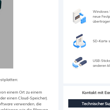
Windows 
neue Festp
übertrage
SD-Karte s
USB-Sticks
anderen k
stplatten:
 von einem Ort zu einem
Kontakt mit E
oder einen Cloud-Speicher).
Technischer Su
oftware verwenden, die
Funktionen wie die Planung