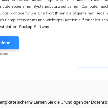
ere Wiederherstellungsprodukte
tendaten oder einen Systemabsturz auf seinem Computer mac
Data Recovery Services
Deploy Manage
 das Richtige für Sie. Er erklärt Ihnen die allgemeinen Regeln 
Professionelle Datenrettungsdienste
Intelligente Windo
res Computersystems und wichtiger Dateien auf einer kritisch
Festplatten-Backup-Software.
MSPs Service
Exchange Recovery
EDB-Datei wiederherstellen & reparieren
MSP Service
EaseUS Todo Back
nload
Email Recovery
Outlook E-Mail wiederherstellen
nload
MS SQL Recovery
MS SQL-Datenbank wiederherstellen
estplatte sichern? Lernen Sie die Grundlagen der Datensi