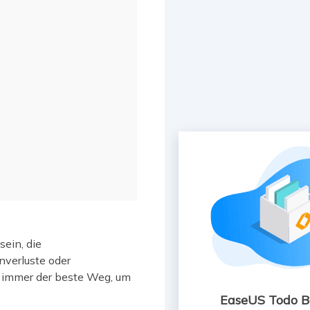
ein, die
verluste oder
r immer der beste Weg, um
EaseUS Todo 