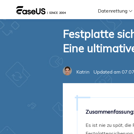
Datenrettung
Festplatte si
F
Eine ultimativ
D
Katrin
Updated am 07.07
i
W
Zusammenfassung
Es ist nie zu spät, di
Festplattensicherung.