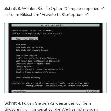
Schritt 3.
Wählen Sie die Option "Computer reparieren"
auf dem Bildschirm "Erweiterte Startoptionen".
Schritt 4.
Folgen Sie den Anweisungen auf dem
Bildschirm, um Ihr Gerät auf die Werkseinstellungen