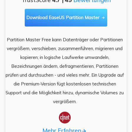
Download EaseUS Partition Master

Partition Master Free kann Datenträger oder Partitionen
Di
e
vergrößern, verschieben, zusammenführen, migrieren und
und
kopieren; in logische Laufwerke umwandeln,
ein
Bezeichnungen ändern, defragmentieren, Partitionen
Auf
prüfen und durchsuchen - und vieles mehr. Ein Upgrade auf
k
es,
die Premium-Version fügt kostenlosen technischen
ä
,
Support und die Möglichkeit hinzu, dynamische Volumes zu
vergrößern.

Mehr Erfahren