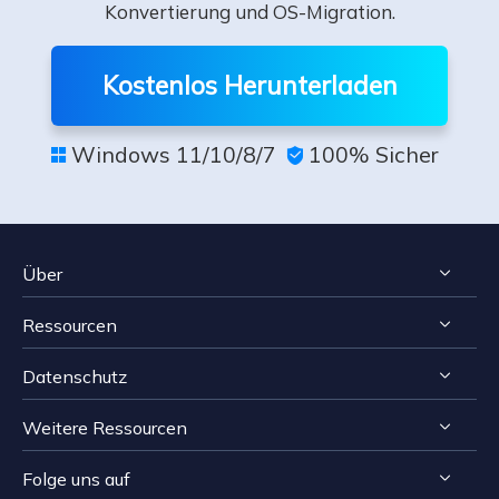
Konvertierung und OS-Migration.
Kostenlos Herunterladen
Windows 11/10/8/7
100% Sicher


Über
Ressourcen
Impressum
Datenschutz
Reviews & Awards
Tipps zur Windows Datenrettung
Kontakt EaseUS
Weitere Ressourcen
Tipps zur Mac Datenrettung
Deinstallieren
Resellers
Speichermedien wiederherstellen Tipps
Folge uns auf
Erstattungsrichtlinie
Computer Lösungen