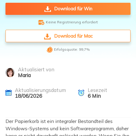
Download für Win

Keine Registrierung erfordert
Download für Mac

Erfolgsquote: 99,7%
Aktualisiert von
Maria
Aktualisierungsdatum
Lesezeit
18/06/2026
6
Min
Der Papierkorb ist ein integraler Bestandteil des
Windows-Systems und kein Softwareprogramm, daher
kann er nicht dauerhaft gelöscht werden. Wenn Sie ihn