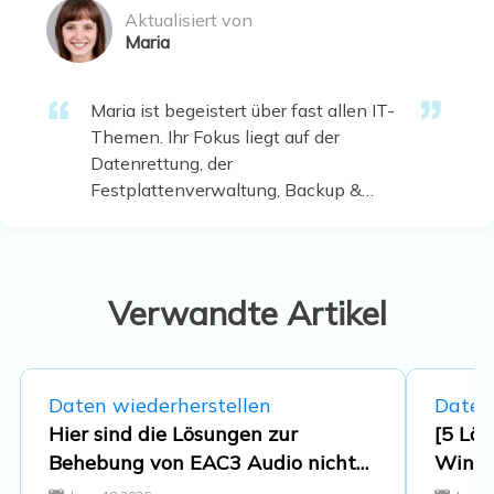
Aktualisiert von
Maria
Maria ist begeistert über fast allen IT-
Themen. Ihr Fokus liegt auf der
Datenrettung, der
Festplattenverwaltung, Backup &
Wiederherstellen und den
Multimedien. Diese Artikel umfassen
die professionellen Testberichte und
Lösungen. …
Verwandte Artikel
Daten wiederherstellen
Daten
Hier sind die Lösungen zur
[5 Lö
Behebung von EAC3 Audio nicht
Windo
unterstützt