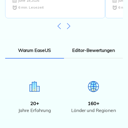
June 18,2026
June 
6
min. Lesezeit
6
min.
Editor-Bewertungen
Warum EaseUS
20+
160+
Jahre Erfahrung
Länder und Regionen