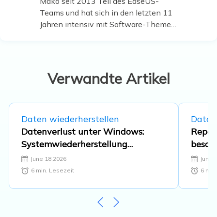
Mako seit 2013 Teil des EaseUS-
Teams und hat sich in den letzten 11
Jahren intensiv mit Software-Themen
beschäftigt. Der Schwerpunkt liegt auf
Datenrettung, Datenmanagement,
Datenträger-Verwaltung und
Multimedia-Software. …
Verwandte Artikel
Daten wiederherstellen
Daten
Datenverlust unter Windows:
Repar
Systemwiederherstellung
beschä
rückgängig machen
Einga
June 18,2026
June 
6
min. Lesezeit
6
min.