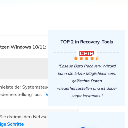
Freunde werben
Video Downloader
Einladen & Belohnung s
Video/Audio online herunterladen
r
ws-Bereitstellung
VideoKit
All-in-One Video-Toolkit
TOP 2 in Recovery-Tools
Audio Tools
setzen Windows 10/11
:
up White Label Service

EaseUS VoiceWave





Stimme in Echtzeit ändern
"Easeus Data Recovery Wizard
kann die letzte Möglichkeit sein,
Ringtone Editor
Klingeltöne für iPhone erstellen
gelöschte Daten
hleiste der Systemsteuerung ein,
wiederherzustellen und ist dabei
Vocal Remover (Online)
erherstellung“ aus...
Vollständige
sogar kostenlos."
Gesang kostenlos online entfernen
Sie dreimal den Netzschalter, um
ige Schritte