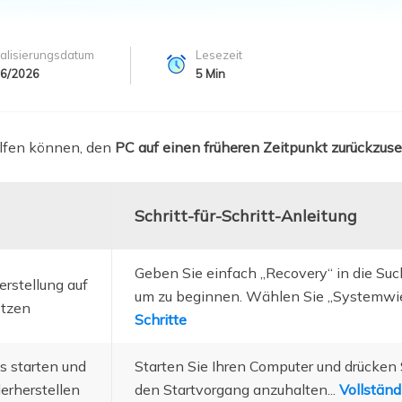
ere Wiederherstellungsprodukte
Data Recovery Services
Deploy Manage
alisierungsdatum
Lesezeit
Professionelle Datenrettungsdienste
Intelligente Windo
06/2026
5
Min
MSPs Service
Exchange Recovery
EDB-Datei wiederherstellen & reparieren
MSP Service
elfen können, den
PC auf einen früheren Zeitpunkt zurückzu
EaseUS Todo Back
Email Recovery
Outlook E-Mail wiederherstellen
Schritt-für-Schritt-Anleitung
MS SQL Recovery
MS SQL-Datenbank wiederherstellen
Geben Sie einfach „Recovery“ in die Suc
rstellung auf
um zu beginnen. Wählen Sie „Systemwied
etzen
Schritte
s starten und
Starten Sie Ihren Computer und drücken 
erherstellen
den Startvorgang anzuhalten...
Vollständ