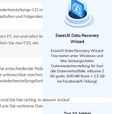
iederherstellungs-CD in den
frufen und Folgendes tun...
EaseUS Data Recovery
ren PC ein und rufen Sie das BIOS
Wizard
en Sie nun F10, um...
EaseUS Data Recovery Wizard
Free bietet unter Windows und
Mac leistungsstarke
Dateiwiederherstellung für fast
e entscheidende Rolle spielen.
alle Datenverlustfälle, inklusive 2
ise unbrauchbar machen. In einem
GB gratis (500 MB Basis + 1,5 GB
iederherstellungsfunktion kann die
via Facebook/X-Teilung).
ind Sie hier richtig. In diesem Artikel
 wie Sie verlorene Dateien
Top 10 Artikel