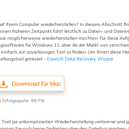
uf Ihrem Computer wiederherstellen? In diesem Abschnitt fi
nen früheren Zeitpunkt führt letztlich zu Daten- und Dateive
 sie möglicherweise wiederherstellen möchten. Für diese Auf
ngssoftware für Windows 11, aber da der Markt von verschi
infach, ein zuverlässiges Tool zu finden. Um Ihnen diese Her
ellungstool getestet -
EaseUS Data Recovery Wizard
.
Download für Mac
Erfolgsquote: 99,7%

Tool zur unkomplizierten Wiederherstellung verlorener und g
ssen Sie sich keine Gedanken über den Dateityp machen, d