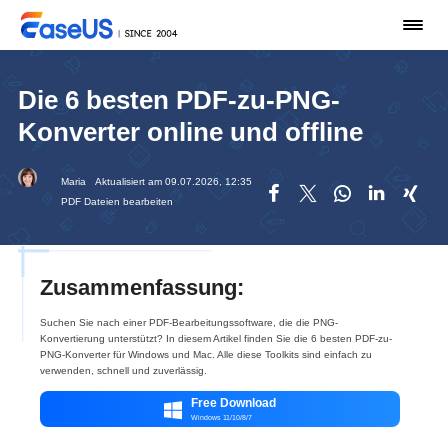
Die 6 besten PDF-zu-PNG-
Konverter online und offline
Maria
Aktualisiert am 09.07.2026, 12:35





PDF Dateien bearbeiten
Zusammenfassung:
Suchen Sie nach einer PDF-Bearbeitungssoftware, die die PNG-
Konvertierung unterstützt? In diesem Artikel finden Sie die 6 besten PDF-zu-
PNG-Konverter für Windows und Mac. Alle diese Toolkits sind einfach zu
verwenden, schnell und zuverlässig.
Free Download

Windows 11/10/8/7