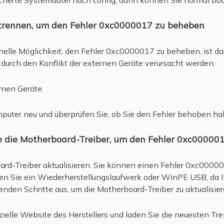
sicherte Systemdatei nach config, dann können Sie normal bo
 trennen, um den Fehler 0xc0000017 zu beheben
nelle Möglichkeit, den Fehler 0xc0000017 zu beheben, ist da
urch den Konflikt der externen Geräte verursacht werden.
rnen Geräte.
omputer neu und überprüfen Sie, ob Sie den Fehler behoben ha
ie die Motherboard-Treiber, um den Fehler 0xc0000
rd-Treiber aktualisieren. Sie können einen Fehler 0xc00000
gen Sie ein Wiederherstellungslaufwerk oder WinPE USB, da I
enden Schritte aus, um die Motherboard-Treiber zu aktualisier
izielle Website des Herstellers und laden Sie die neuesten T