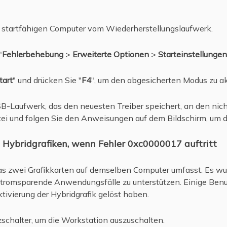
t startfähigen Computer vom Wiederherstellungslaufwerk.
"
Fehlerbehebung
>
Erweiterte Optionen
>
Starteinstellungen
tart
" und drücken Sie "
F4
", um den abgesicherten Modus zu ak
SB-Laufwerk, das den neuesten Treiber speichert, an den nic
ei und folgen Sie den Anweisungen auf dem Bildschirm, um den
e Hybridgrafiken, wenn Fehler 0xc0000017 auftritt
 das zwei Grafikkarten auf demselben Computer umfasst. Es w
stromsparende Anwendungsfälle zu unterstützen. Einige Benu
vierung der Hybridgrafik gelöst haben.
zschalter, um die Workstation auszuschalten.