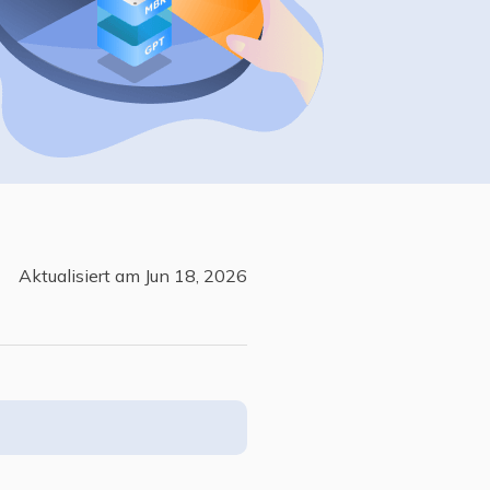
Freunde werben
Video Downloader
Einladen & Belohnung s
Video/Audio online herunterladen
r
ws-Bereitstellung
VideoKit
All-in-One Video-Toolkit
Audio Tools
up White Label Service
EaseUS VoiceWave
Stimme in Echtzeit ändern
Aktualisiert am Jun 18, 2026
Ringtone Editor
Klingeltöne für iPhone erstellen
Vocal Remover (Online)
Gesang kostenlos online entfernen