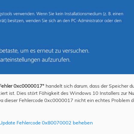
Fehler 0xc0000017"
handelt sich darum, dass der Speicher d
iert ist. Dies stört Fähigkeit des Windows 10 Installers zur 
Da dieser Fehlercode 0xc0000017 nicht ein echtes Problem d
pdate Fehlercode 0x80070002 beheben