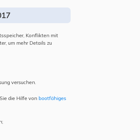
017
sspeicher, Konflikten mit
er, um mehr Details zu
sung versuchen.
Sie die Hilfe von
bootfähiges
n;