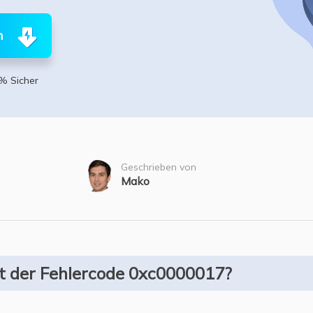
ere Wiederherstellungsprodukte
Data Recovery Services
Deploy Manage
n
Professionelle Datenrettungsdienste
Intelligente Windo
MSPs Service
Exchange Recovery
% Sicher
EDB-Datei wiederherstellen & reparieren
MSP Service
EaseUS Todo Back
Email Recovery
Outlook E-Mail wiederherstellen
Geschrieben von
MS SQL Recovery
Mako
MS SQL-Datenbank wiederherstellen
st der Fehlercode 0xc0000017?