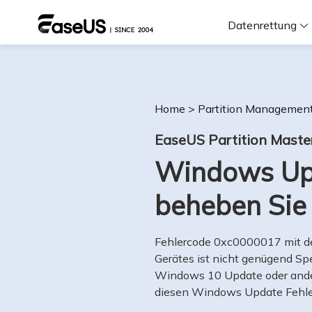
Datenrettung
F
Home
>
Partition Managemen
D
EaseUS Partition Maste
Windows Upd
i
beheben Sie 
W
Fehlercode 0xc0000017 mit de
Gerätes ist nicht genügend Spei
Windows 10 Update oder ander
diesen Windows Update Fehl