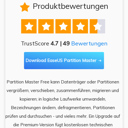
Produktbewertungen






TrustScore
4.7 | 49
Bewertungen
Download EaseUS Partition Master

Partition Master Free kann Datenträger oder Partitionen
Di
e
vergrößern, verschieben, zusammenführen, migrieren und
und
kopieren; in logische Laufwerke umwandeln,
ein
Bezeichnungen ändern, defragmentieren, Partitionen
Auf
prüfen und durchsuchen - und vieles mehr. Ein Upgrade auf
k
es,
die Premium-Version fügt kostenlosen technischen
ä