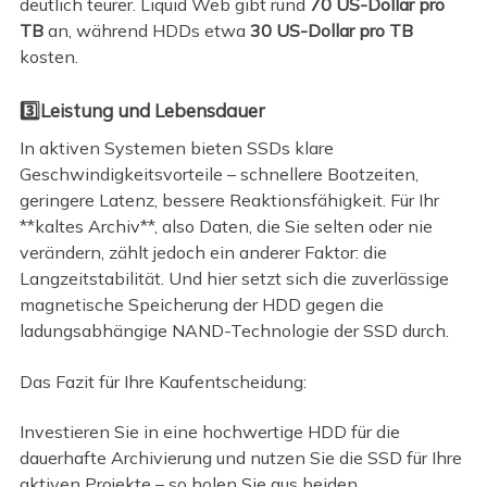
deutlich teurer. Liquid Web gibt rund
70 US-Dollar pro
TB
an, während HDDs etwa
30 US-Dollar pro TB
kosten.
3️⃣Leistung und Lebensdauer
In aktiven Systemen bieten SSDs klare
Geschwindigkeitsvorteile – schnellere Bootzeiten,
geringere Latenz, bessere Reaktionsfähigkeit. Für Ihr
**kaltes Archiv**, also Daten, die Sie selten oder nie
verändern, zählt jedoch ein anderer Faktor: die
Langzeitstabilität. Und hier setzt sich die zuverlässige
magnetische Speicherung der HDD gegen die
ladungsabhängige NAND-Technologie der SSD durch.
Das Fazit für Ihre Kaufentscheidung:
Investieren Sie in eine hochwertige HDD für die
dauerhafte Archivierung und nutzen Sie die SSD für Ihre
aktiven Projekte – so holen Sie aus beiden