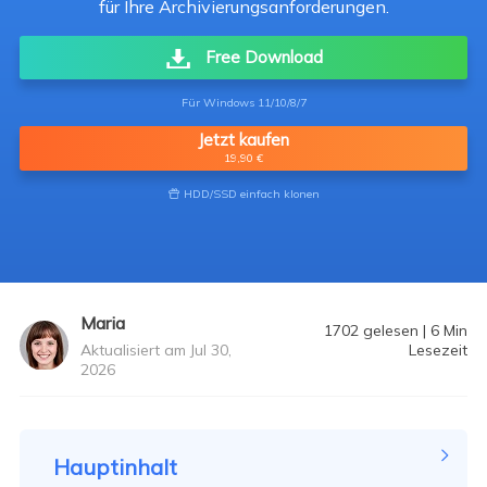
für Ihre Archivierungsanforderungen.
Free Download
Für Windows 11/10/8/7
Jetzt kaufen
19,90 €
HDD/SSD einfach klonen

Maria
1702
gelesen
|
6
Min
Aktualisiert am Jul 30,
Lesezeit
2026
Hauptinhalt