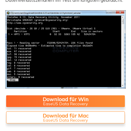
Datenverlustszenarien im Test am längsten gebraucht.
Download für Win
EaseUS Data Recovery
Download für Mac
EaseUS Data Recovery