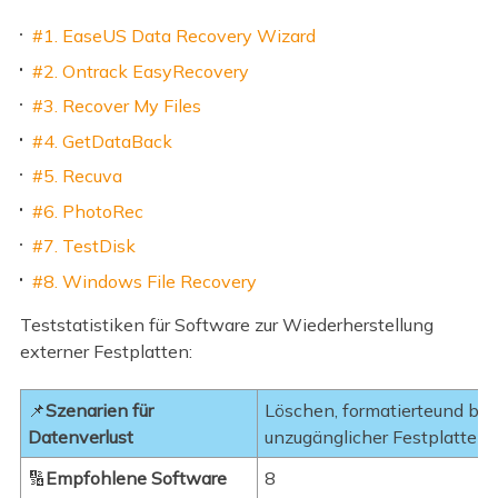
#1. EaseUS Data Recovery Wizard
#2. Ontrack EasyRecovery
#3. Recover My Files
#4. GetDataBack
#5. Recuva
#6. PhotoRec
#7. TestDisk
#8. Windows File Recovery
Teststatistiken für Software zur Wiederherstellung
externer Festplatten:
📌
Szenarien für
Löschen, formatierteund bes
Datenverlust
unzugänglicher Festplattens
🔢
Empfohlene Software
8