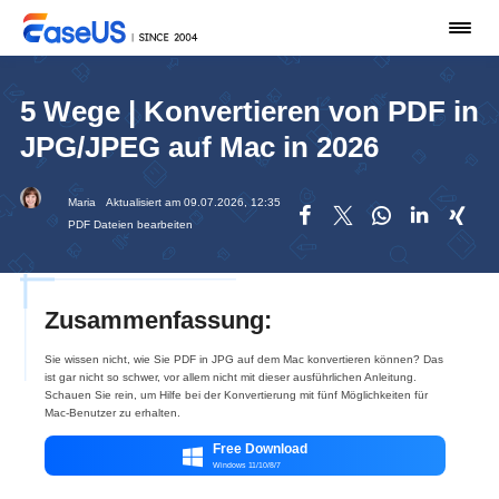
5 Wege | Konvertieren von PDF in
JPG/JPEG auf Mac in 2026
Maria
Aktualisiert am 09.07.2026, 12:35





PDF Dateien bearbeiten
Zusammenfassung:
Sie wissen nicht, wie Sie PDF in JPG auf dem Mac konvertieren können? Das
ist gar nicht so schwer, vor allem nicht mit dieser ausführlichen Anleitung.
Schauen Sie rein, um Hilfe bei der Konvertierung mit fünf Möglichkeiten für
Mac-Benutzer zu erhalten.
Free Download

Windows 11/10/8/7