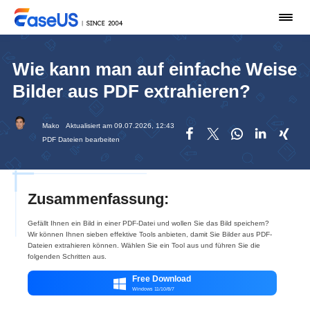
Wie kann man auf einfache Weise
Bilder aus PDF extrahieren?
Mako
Aktualisiert am 09.07.2026, 12:43





PDF Dateien bearbeiten
Zusammenfassung:
Gefällt Ihnen ein Bild in einer PDF-Datei und wollen Sie das Bild speichern?
Wir können Ihnen sieben effektive Tools anbieten, damit Sie Bilder aus PDF-
Dateien extrahieren können. Wählen Sie ein Tool aus und führen Sie die
folgenden Schritten aus.
Free Download

Windows 11/10/8/7