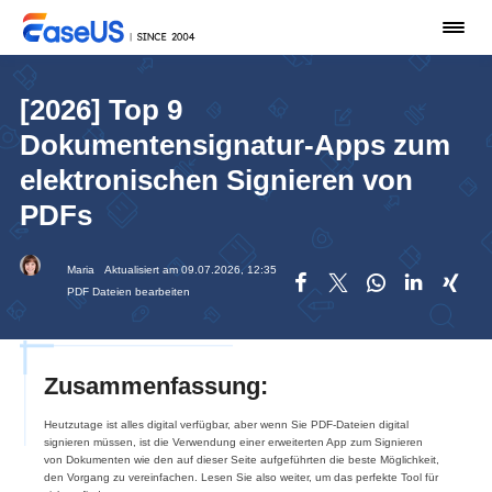
[2026] Top 9
Dokumentensignatur-Apps zum
elektronischen Signieren von
PDFs
Maria
Aktualisiert am 09.07.2026, 12:35





PDF Dateien bearbeiten
Zusammenfassung:
Heutzutage ist alles digital verfügbar, aber wenn Sie PDF-Dateien digital
signieren müssen, ist die Verwendung einer erweiterten App zum Signieren
von Dokumenten wie den auf dieser Seite aufgeführten die beste Möglichkeit,
den Vorgang zu vereinfachen. Lesen Sie also weiter, um das perfekte Tool für