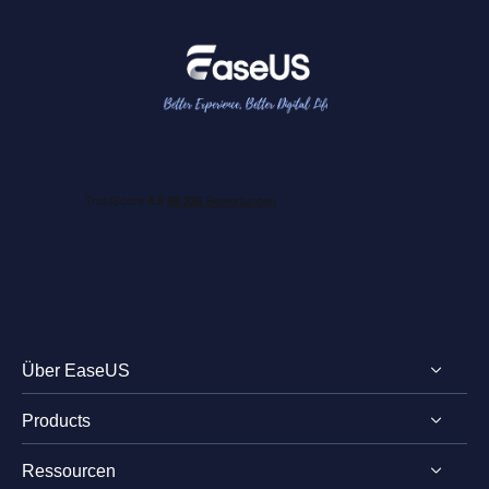
Über EaseUS
Products
Impressum
Ressourcen
Review & Auszeichnungen
EaseUS PDF Editor