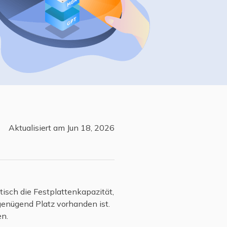
Freunde werben
Video Downloader
Einladen & Belohnung s
Video/Audio online herunterladen
r
ws-Bereitstellung
VideoKit
All-in-One Video-Toolkit
Audio Tools
up White Label Service
EaseUS VoiceWave
Stimme in Echtzeit ändern
Aktualisiert am Jun 18, 2026
Ringtone Editor
Klingeltöne für iPhone erstellen
Vocal Remover (Online)
Gesang kostenlos online entfernen
sch die Festplattenkapazität,
genügend Platz vorhanden ist.
en.