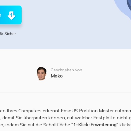
ere Wiederherstellungsprodukte
Data Recovery Services
Deploy Manage
n
Professionelle Datenrettungsdienste
Intelligente Windo
MSPs Service
Exchange Recovery
% Sicher
EDB-Datei wiederherstellen & reparieren
MSP Service
EaseUS Todo Back
Email Recovery
Outlook E-Mail wiederherstellen
Geschrieben von
MS SQL Recovery
Mako
MS SQL-Datenbank wiederherstellen
 Ihres Computers erkennt EaseUS Partition Master automati
 damit Sie überprüfen können, auf welcher Festplatte nicht 
, indem Sie auf die Schaltfläche "
1-Klick-Erweiterung
" klick