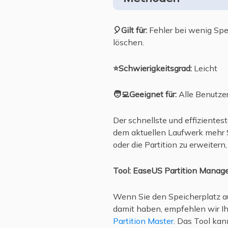
🎈Gilt für:
Fehler bei wenig Sp
löschen.
⭐Schwierigkeitsgrad:
Leicht
🧑‍💻Geeignet für:
Alle Benutzer
Der schnellste und effiziente
dem aktuellen Laufwerk mehr S
oder die Partition zu erweiter
Tool: EaseUS Partition Manag
Wenn Sie den Speicherplatz au
damit haben, empfehlen wir Ih
Partition Master
. Das Tool kan