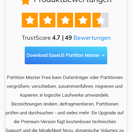






TrustScore
4.7 | 49
Bewertungen
Download EaseUS Partition Master

Partition Master Free kann Datenträger oder Partitionen
Di
e
vergrößern, verschieben, zusammenführen, migrieren und
und
kopieren; in logische Laufwerke umwandeln,
ein
Bezeichnungen ändern, defragmentieren, Partitionen
Auf
prüfen und durchsuchen - und vieles mehr. Ein Upgrade auf
k
es,
die Premium-Version fügt kostenlosen technischen
ä
,
Support und die Möglichkeit hinzu, dynamische Volumes zu