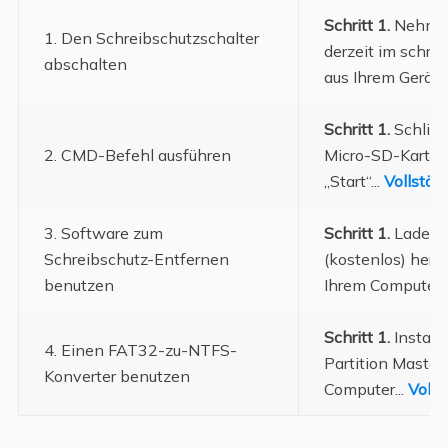
Schritt 1.
Nehmen 
1. Den Schreibschutzschalter
derzeit im schre
abschalten
aus Ihrem Gerät h
Schritt 1.
Schließ
2. CMD-Befehl ausführen
Micro-SD-Karte a
„Start“...
Vollstän
3. Software zum
Schritt 1.
Laden 
Schreibschutz-Entfernen
(kostenlos) herun
benutzen
Ihrem Computer..
Schritt 1.
Install
4. Einen FAT32-zu-NTFS-
Partition Master
Konverter benutzen
Computer...
Volls