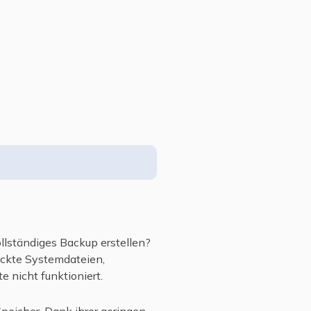
llständiges Backup erstellen?
eckte Systemdateien,
 nicht funktioniert.
peicher. Dank ihrer geringen