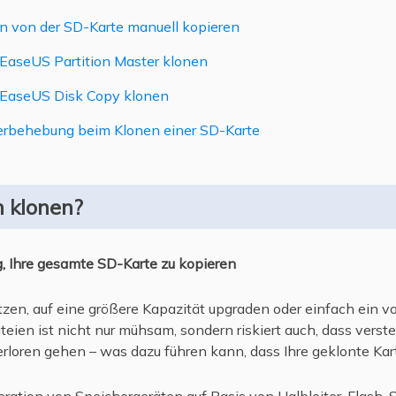
n von der SD-Karte manuell kopieren
EaseUS Partition Master klonen
 EaseUS Disk Copy klonen
lerbehebung beim Klonen einer SD-Karte
 klonen?
g, Ihre gesamte SD-Karte zu kopieren
zen, auf eine größere Kapazität upgraden oder einfach ein vo
eien ist nicht nur mühsam, sondern riskiert auch, dass verst
loren gehen – was dazu führen kann, dass Ihre geklonte Karte
ration von Speichergeräten auf Basis von Halbleiter-Flash-S