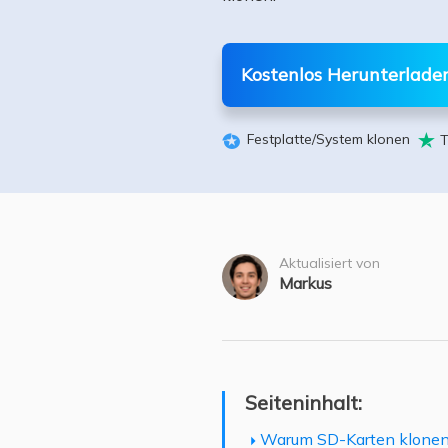
Weit
Kostenlos Herunterlade
Festplatte/System klonen
T


Aktualisiert von
Markus
Seiteninhalt:
Warum SD-Karten klone