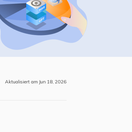
Freunde werben
Video Downloader
Einladen & Belohnung s
Video/Audio online herunterladen
r
ws-Bereitstellung
VideoKit
All-in-One Video-Toolkit
Audio Tools
up White Label Service
EaseUS VoiceWave
Stimme in Echtzeit ändern
Ringtone Editor
Aktualisiert am Jun 18, 2026
Klingeltöne für iPhone erstellen
Vocal Remover (Online)
Gesang kostenlos online entfernen