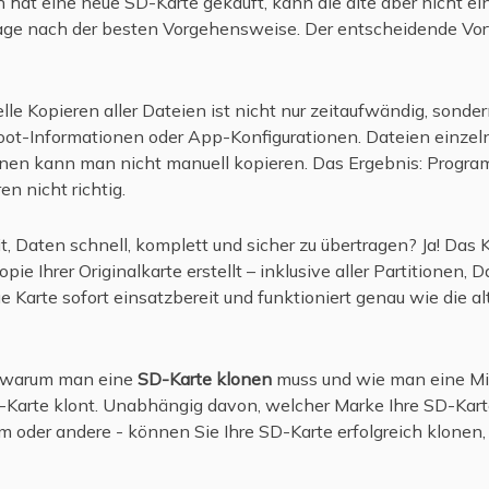
n hat eine neue SD-Karte gekauft, kann die alte aber nicht 
 Frage nach der besten Vorgehensweise. Der entscheidende Vort
lle Kopieren aller Dateien ist nicht nur zeitaufwändig, sonder
ot-Informationen oder App-Konfigurationen. Dateien einzeln
ionen kann man nicht manuell kopieren. Das Ergebnis: Progra
n nicht richtig.
t, Daten schnell, komplett und sicher zu übertragen? Ja! Das 
ie Ihrer Originalkarte erstellt – inklusive aller Partitionen,
ue Karte sofort einsatzbereit und funktioniert genau wie die al
e, warum man eine
SD-Karte klonen
muss und wie man eine M
-Karte klont. Unabhängig davon, welcher Marke Ihre SD-Kart
um oder andere - können Sie Ihre SD-Karte erfolgreich klonen,