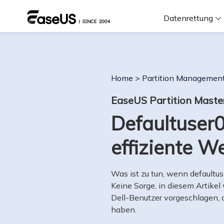
Datenrettung
F
Home
>
Partition Managemen
D
EaseUS Partition Maste
Defaultuser0
i
effiziente W
W
Was ist zu tun, wenn defaultu
Keine Sorge, in diesem Artikel
Dell-Benutzer vorgeschlagen, 
haben.