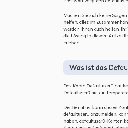
Passwort zeigt den defaultuse
Machen Sie sich keine Sorgen
helfen, alles im Zusammenha
werden Ihnen auch helfen, I
die Lösung in diesem Artikel f
erleben.
Was ist das Defa
Das Konto Defaultuser0 hat ke
Defaultuser0 auf ein temporä
Der Benutzer kann dieses Kont
defaultuser0 anzumelden, kann
haben. defaultuser0-Konten kö
Kennworts aufgefordert, aber e