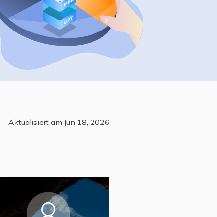
Freunde werben
Video Downloader
Einladen & Belohnung s
Video/Audio online herunterladen
r
ws-Bereitstellung
VideoKit
All-in-One Video-Toolkit
Audio Tools
up White Label Service
EaseUS VoiceWave
Stimme in Echtzeit ändern
Aktualisiert am Jun 18, 2026
Ringtone Editor
Klingeltöne für iPhone erstellen
Vocal Remover (Online)
Gesang kostenlos online entfernen