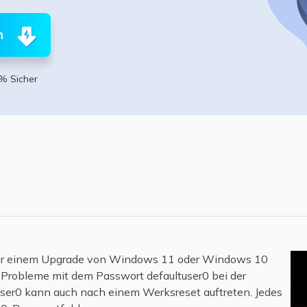
ere Wiederherstellungsprodukte
Data Recovery Services
Deploy Manage
n
Professionelle Datenrettungsdienste
Intelligente Windo
MSPs Service
Exchange Recovery
% Sicher
EDB-Datei wiederherstellen & reparieren
MSP Service
EaseUS Todo Back
Email Recovery
Outlook E-Mail wiederherstellen
MS SQL Recovery
MS SQL-Datenbank wiederherstellen
oder einem Upgrade von Windows 11 oder Windows 10
 Probleme mit dem Passwort defaultuser0 bei der
ser0 kann auch nach einem Werksreset auftreten. Jedes