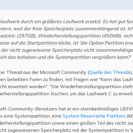
ufwerk durch ein größeres Laufwerk ersetzt. Es hat gut funkt
itern, weil der freie Speicherplatz zusammenhängend ist. Ic
boot/etc (297GB), Wiederherstellungspartition (450MB), nic
ste auf die Startpartition klicke, ist 'die Option Partition e
ss der nicht zugewiesene Speicherplatz nicht zusammenhäng
 ich das beheben und die Systempartition vergrößern kann?
"
ter Thread aus der Microsoft Community (
Quelle des Threads
)
eren beliebten Foren zu finden, mit Fragen wie "Kann das La
cht erweitert werden", "Die Wiederherstellungspartition steht
rherstellungspartition löschen, um das Laufwerk C zu erweite
oft-Community-Benutzers hat er ein standardmäßiges UEFI/
as eine Systempartition, eine
System Reservierte Partition
(M
erherstellungspartition sowie einen großen Teil des nicht 
icht zugewiesenen Speicherplatz mit der Systempartition i