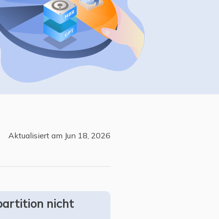
Freunde werben
Video Downloader
Einladen & Belohnung s
Video/Audio online herunterladen
r
ws-Bereitstellung
VideoKit
All-in-One Video-Toolkit
Audio Tools
up White Label Service
EaseUS VoiceWave
Stimme in Echtzeit ändern
Ringtone Editor
Aktualisiert am Jun 18, 2026
Klingeltöne für iPhone erstellen
Vocal Remover (Online)
Gesang kostenlos online entfernen
artition nicht