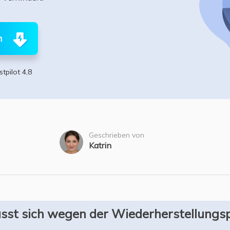
ere Wiederherstellungsprodukte
Data Recovery Services
Deploy Manage
Professionelle Datenrettungsdienste
Intelligente Windo
n
MSPs Service
Exchange Recovery
EDB-Datei wiederherstellen & reparieren
stpilot 4,8
MSP Service
EaseUS Todo Back
Email Recovery
Outlook E-Mail wiederherstellen
MS SQL Recovery
Geschrieben von
MS SQL-Datenbank wiederherstellen
Katrin
ässt sich wegen der Wiederherstellungsp