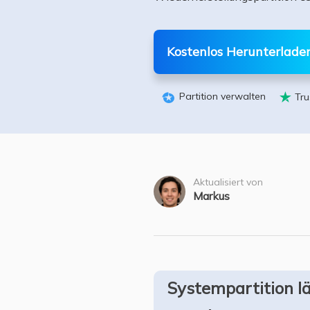
Weit
Kostenlos Herunterlade
Partition verwalten
Tru


Aktualisiert von
Markus
Systempartition l