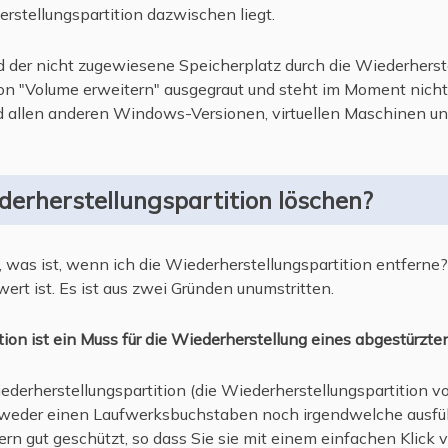
erstellungspartition dazwischen liegt.
d der nicht zugewiesene Speicherplatz durch die Wiederherste
on "Volume erweitern" ausgegraut und steht im Moment nicht 
d allen anderen Windows-Versionen, virtuellen Maschinen u
erherstellungspartition löschen?
t, was ist, wenn ich die Wiederherstellungspartition entfern
 wert ist. Es ist aus zwei Gründen unumstritten.
tion ist ein Muss für die Wiederherstellung eines abgestürzt
iederherstellungspartition (die Wiederherstellungspartition v
weder einen Laufwerksbuchstaben noch irgendwelche ausführ
ern gut geschützt, so dass Sie sie mit einem einfachen Klick