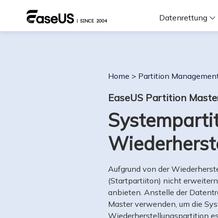
Datenrettung
F
Home
>
Partition Managemen
D
EaseUS Partition Maste
Systempartit
i
Wiederherste
W
Aufgrund von der Wiederherstel
(Startpartiiton) nicht erweite
anbieten. Anstelle der Datent
Master verwenden, um die Syst
Wiederherstellungspartition es